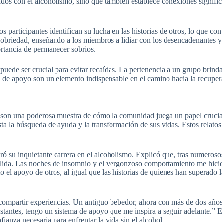
ados con el alcoholismo, sino que también establece conexiones signific
s participantes identifican su lucha en las historias de otros, lo que c
obriedad, enseñando a los miembros a lidiar con los desencadenantes y
rtancia de permanecer sobrios.
ede ser crucial para evitar recaídas. La pertenencia a un grupo brinda
 de apoyo son un elemento indispensable en el camino hacia la recupera
s
son una poderosa muestra de cómo la comunidad juega un papel crucial
sta la búsqueda de ayuda y la transformación de sus vidas. Estos relato
 inquietante carrera en el alcoholismo. Explicó que, tras numerosos in
ida. Las noches de insomnio y el vergonzoso comportamiento me hiciero
l apoyo de otros, al igual que las historias de quienes han superado la
e compartir experiencias. Un antiguo bebedor, ahora con más de dos años
ntes, tengo un sistema de apoyo que me inspira a seguir adelante.” Est
anza necesaria para enfrentar la vida sin el alcohol.