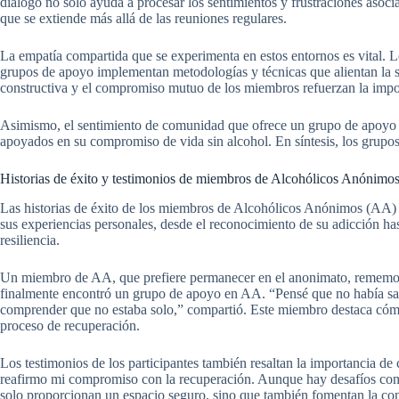
diálogo no solo ayuda a procesar los sentimientos y frustraciones asoci
que se extiende más allá de las reuniones regulares.
La empatía compartida que se experimenta en estos entornos es vital. Lo
grupos de apoyo implementan metodologías y técnicas que alientan la s
constructiva y el compromiso mutuo de los miembros refuerzan la impo
Asimismo, el sentimiento de comunidad que ofrece un grupo de apoyo pu
apoyados en su compromiso de vida sin alcohol. En síntesis, los grupos
Historias de éxito y testimonios de miembros de Alcohólicos Anónimo
Las historias de éxito de los miembros de Alcohólicos Anónimos (AA) 
sus experiencias personales, desde el reconocimiento de su adicción ha
resiliencia.
Un miembro de AA, que prefiere permanecer en el anonimato, rememoró su
finalmente encontró un grupo de apoyo en AA. “Pensé que no había sal
comprender que no estaba solo,” compartió. Este miembro destaca cómo e
proceso de recuperación.
Los testimonios de los participantes también resaltan la importancia d
reafirmo mi compromiso con la recuperación. Aunque hay desafíos consta
solo proporcionan un espacio seguro, sino que también fomentan la confi