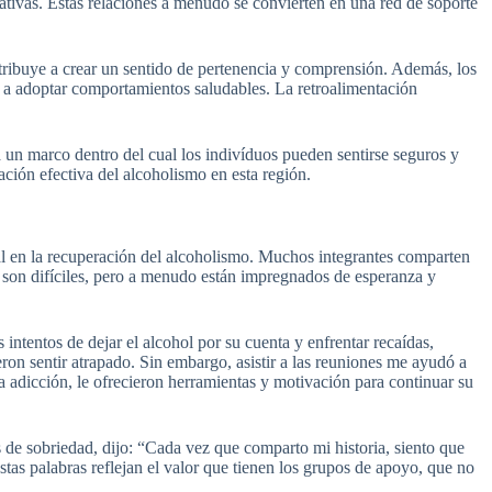
ativas. Estas relaciones a menudo se convierten en una red de soporte
ontribuye a crear un sentido de pertenencia y comprensión. Además, los
 a adoptar comportamientos saludables. La retroalimentación
 un marco dentro del cual los indivíduos pueden sentirse seguros y
ción efectiva del alcoholismo en esta región.
 en la recuperación del alcoholismo. Muchos integrantes comparten
s son difíciles, pero a menudo están impregnados de esperanza y
tentos de dejar el alcohol por su cuenta y enfrentar recaídas,
n sentir atrapado. Sin embargo, asistir a las reuniones me ayudó a
 adicción, le ofrecieron herramientas y motivación para continuar su
 de sobriedad, dijo: “Cada vez que comparto mi historia, siento que
as palabras reflejan el valor que tienen los grupos de apoyo, que no